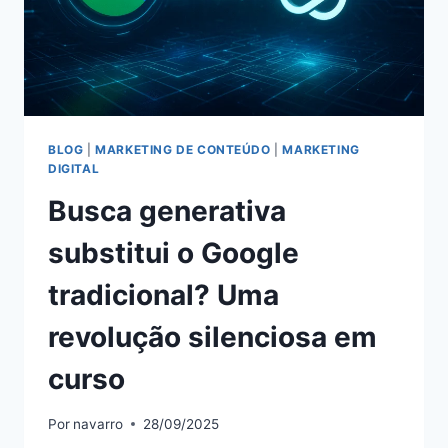
BLOG
|
MARKETING DE CONTEÚDO
|
MARKETING
DIGITAL
Busca generativa
substitui o Google
tradicional? Uma
revolução silenciosa em
curso
Por
navarro
28/09/2025